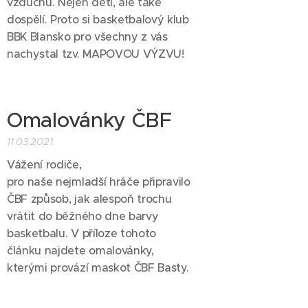
vzduchu. Nejen děti, ale také
dospělí. Proto si basketbalový klub
BBK Blansko pro všechny z vás
nachystal tzv. MAPOVOU VÝZVU!
Omalovánky ČBF
11.03.2021
Vážení rodiče,
pro naše nejmladší hráče připravilo
ČBF způsob, jak alespoň trochu
vrátit do běžného dne barvy
basketbalu. V příloze tohoto
článku najdete omalovánky,
kterými provází maskot ČBF Basty.