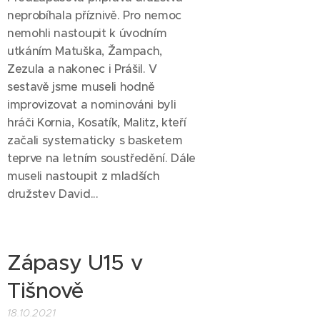
neprobíhala příznivě. Pro nemoc
nemohli nastoupit k úvodním
utkáním Matuška, Žampach,
Zezula a nakonec i Prášil. V
sestavě jsme museli hodně
improvizovat a nominováni byli
hráči Kornia, Kosatík, Malitz, kteří
začali systematicky s basketem
teprve na letním soustředění. Dále
museli nastoupit z mladších
družstev David...
Zápasy U15 v
Tišnově
18.10.2021