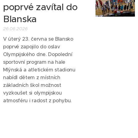
poprvé zavítal do
Blanska
26.06.2026
V úterý 23. června se Blansko
poprvé zapojilo do oslav
Olympijského dne. Dopolední
sportovní program na hale
Mlýnská a atletickém stadionu
nabídl dětem z místních
základních škol možnost
vyzkoušet si olympijskou
atmosféru i radost z pohybu.
Ztráty a nálezy