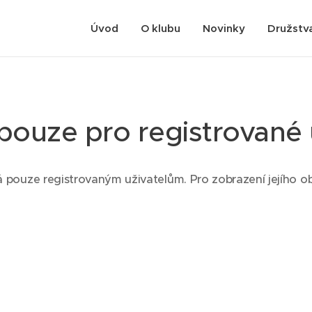
Úvod
O klubu
Novinky
Družstv
pouze pro registrované 
 pouze registrovaným uživatelům. Pro zobrazení jejího ob