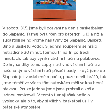
V sobotu 31.5. jsme byli pozvaní na den s basketbalem
do Šlapanic. Turnaj byl určen pro kategorii U10 a níž a
zúčastnili se ho kromě nás týmy ze Šlapanic, Basketu
Brno a Basketu Podolí. S jedním soupeřem se hrálo
netradičně 30 minut, formou tři na tři po třech
minutách, tak aby vynikli všichni hráči na palubovce.
Do hry se díky tomu zapojili aktivně všichni hráči a z
našeho týmu všichni hráči přispěli body. I když jsme do
Šlapanic jeli v oslabeném počtu, pouze devíti hráčů, tak
jsme téměř ve všech tříminutovkách měli velkou herní
převahu. Pouze jednou jsme jsme prohráli o koš a
jednou remizovali. V tomto turnaji však nešlo o
výsledky, ale o to, aby si všichni basketbal užili v
přátelské atmosféře.