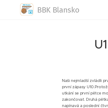
BBK Blansko
U1
Naši nejmladší zvládli 
první zápasy U10.Protože
utkání se první pětce moc
zakončovat. Druhá pětka
napínavá a poslední čtvr