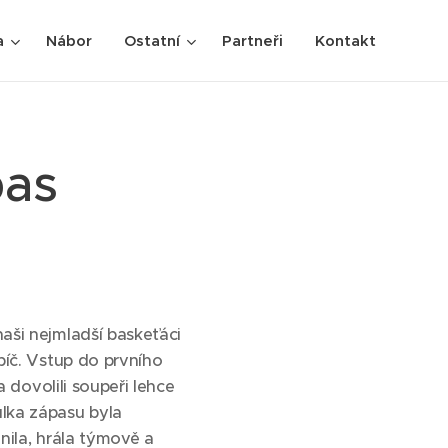
a
Nábor
Ostatní
Partneři
Kontakt
pas
aši nejmladší baskeťáci
bíč. Vstup do prvního
a dovolili soupeři lehce
ůlka zápasu byla
nila, hrála týmově a