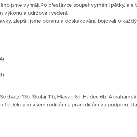
iho jsme vyhráli.Po přestávce soupeř vyměnil pětky, ale 
m výkonu a udržovali vedení.
rávky, zlepšili jsme obranu a doskakování, bojovali o každ
:4)
:9)
Sochatzi 13b, Školař 11b, Hlaváč 8b, Hudec 6b, Abrahámek 
n 1b.Děkujem všem rodičům a prarodičům za podporu. Dal