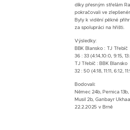
díky přesným střelám Raf
pokračovali ve zlepšené
Byly k vidění pěkné přih
za spolupráci na hřišti.
Výsledky:
BBK Blansko : TJ Třebíč
36 : 33 (4:14,10:0, 9:15, 13
TJ Třebíč : BBK Blansko
32 : 50 (4:18, 11:11, 6:12, 11
Bodovali:
Němec 24b, Pernica 13b, 
Musil 2b, Ganbayr Ukhaa
22.2.2025 v Brně