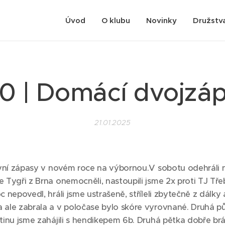
Úvod
O klubu
Novinky
Družstv
0 | Domácí dvojzá
21.01.2025
první zápasy v novém roce na výbornou.V sobotu odehráli n
 Tygři z Brna onemocněli, nastoupili jsme 2x proti TJ Tře
 nepovedl, hráli jsme ustrašeně, stříleli zbytečně z dálky 
 ale zabrala a v poločase bylo skóre vyrovnané. Druhá p
tinu jsme zahájili s hendikepem 6b. Druhá pětka dobře brá