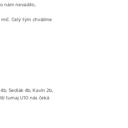
to nám nevadilo,
ý míč. Celý tým chválíme
4b, Sedlák 4b, Kavín 2b,
ší turnaj U10 nás čeká